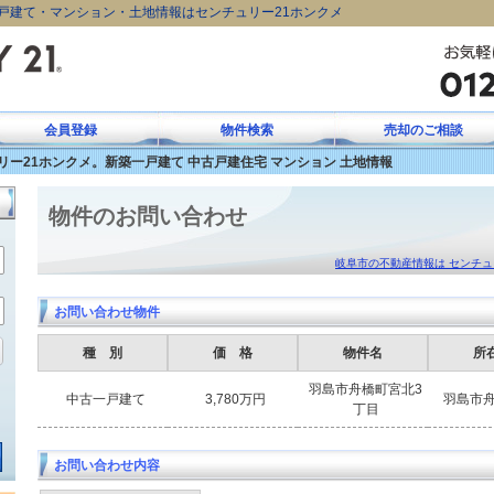
戸建て・マンション・土地情報はセンチュリー21ホンクメ
会員登録
物件検索
売却のご相談
ー21ホンクメ。新築一戸建て 中古戸建住宅 マンション 土地情報
会員専用ページログイン
物件のお問い合わせ
岐阜市の不動産情報は センチュ
お問い合わせ物件
種 別
価 格
物件名
所
羽島市舟橋町宮北3
中古一戸建て
3,780万円
羽島市
丁目
お問い合わせ内容