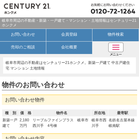
岐阜市周辺の不動産・新築・一戸建て・マンション・土地情報はセンチュリー21
ホンクメ
お問い合わせ
会員登録
物件検索
売却のご相談
会社概要
岐阜市周辺の不動産はセンチュリー21ホンクメ。新築一戸建て 中古戸建住
宅 マンション 土地情報
物件のお問い合わせ
お問い合わせ物件
種 別
価 格
物件名
所在地
最寄駅
新築一戸
2,180
リーブルファインプラス 岐阜市
岐阜市西
名鉄名古屋本線
建て
万円
西川手 4号棟
川手
岐南駅
お問い合わせ内容