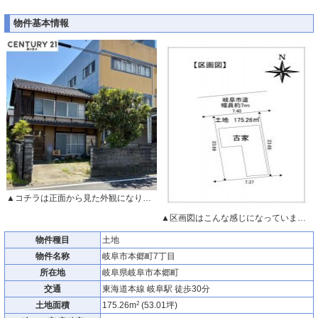
物件基本情報
▲コチラは正面から見た外観になります。
▲区画図はこんな感じになっています。
物件種目
土地
物件名称
岐阜市本郷町7丁目
所在地
岐阜県岐阜市本郷町
交通
東海道本線 岐阜駅 徒歩30分
2
土地面積
175.26m
(53.01坪)