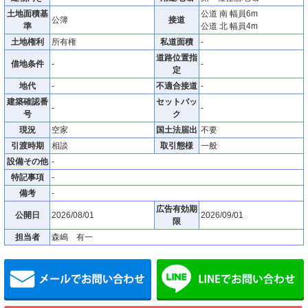
土地面積基
公道 南 幅員6m
公簿
接道
準
公道 北 幅員4m
土地権利
所有権
私道面積
-
道路位置指
借地条件
-
-
定
地代
-
不適合接道
-
建築確認番
セットバッ
-
-
号
ク
現況
空家
国土法届出
不要
引渡時期
相談
取引態様
一般
設備その他
-
特記事項
-
備考
-
広告有効期
公開日
2026/08/01
2026/09/01
限
担当者
森嶋 有一
メールでお問い合わせ