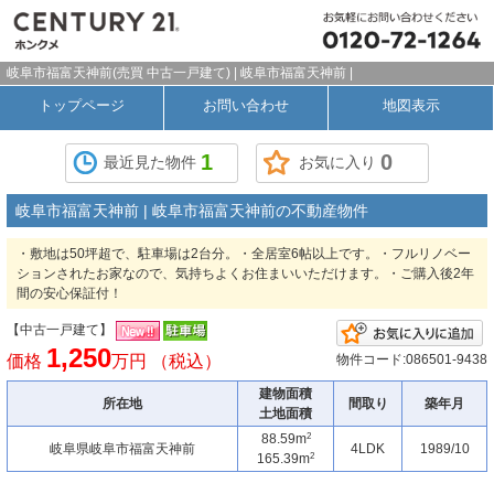
岐阜市福富天神前(売買 中古一戸建て) | 岐阜市福富天神前 |
トップページ
お問い合わせ
地図表示
1
0
最近見た物件
お気に入り
岐阜市福富天神前 | 岐阜市福富天神前の不動産物件
・敷地は50坪超で、駐車場は2台分。・全居室6帖以上です。・フルリノベー
ションされたお家なので、気持ちよくお住まいいただけます。・ご購入後2年
間の安心保証付！
【中古一戸建て】
1,250
価格
万円 （税込）
物件コード:086501-9438
建物面積
所在地
間取り
築年月
土地面積
2
88.59m
岐阜県岐阜市福富天神前
4LDK
1989/10
2
165.39m