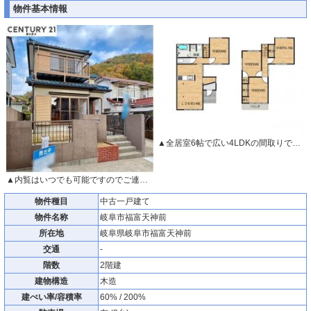
物件基本情報
▲全居室6帖で広い4LDKの間取りです。
▲内覧はいつでも可能ですのでご連絡下さい。
物件種目
中古一戸建て
物件名称
岐阜市福富天神前
所在地
岐阜県岐阜市福富天神前
交通
-
階数
2階建
建物構造
木造
建ぺい率/容積率
60% / 200%