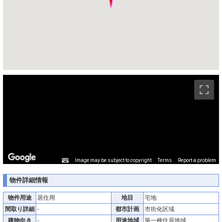
ストリートビュー未対応エリアです。
Image may be subject to copyright
Terms
Report a problem
物件詳細情報
物件用途
居住用
地目
宅地
間取り詳細
-
都市計画
市街化区域
建物向き
-
用途地域
第一種住居地域