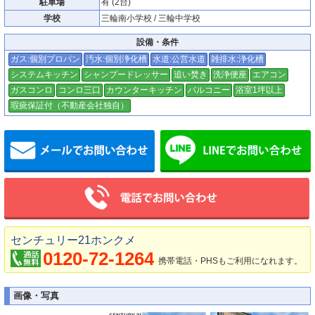
駐車場
有 (2台)
学校
三輪南小学校 / 三輪中学校
設備・条件
ガス:個別プロパン
汚水:個別浄化槽
水道:公営水道
雑排水:浄化槽
システムキッチン
シャンプードレッサー
追い焚き
洗浄便座
エアコン
ガスコンロ
コンロ三口
カウンターキッチン
バルコニー
浴室1坪以上
瑕疵保証付（不動産会社独自）
メールでお問い合わせ
センチュリー21ホンクメ
0120-72-1264
携帯電話・PHSもご利用になれます。
画像・写真