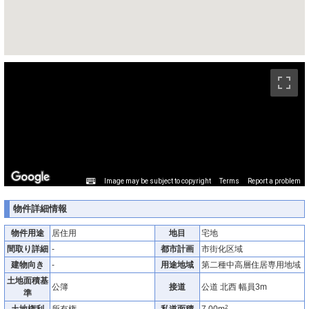
ストリートビュー未対応エリアです。
Image may be subject to copyright
Terms
Report a problem
物件詳細情報
物件用途
居住用
地目
宅地
間取り詳細
-
都市計画
市街化区域
建物向き
-
用途地域
第二種中高層住居専用地域
土地面積基
公簿
接道
公道 北西 幅員3m
準
2
土地権利
所有権
私道面積
7.00m