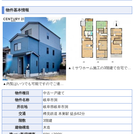
物件基本情報
▲ミサワホーム施工の3階建て住宅です。
▲内覧はいつでも可能ですのでご連絡下さい。
物件種目
中古一戸建て
物件名称
岐阜市洞
所在地
岐阜県岐阜市洞
交通
樽見鉄道 本巣駅 徒歩62分
階数
3階建
建物構造
木造