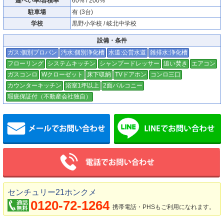
建ぺい率/容積率
60% / 200%
駐車場
有 (3台)
学校
黒野小学校 / 岐北中学校
設備・条件
ガス:個別プロパン
汚水:個別浄化槽
水道:公営水道
雑排水:浄化槽
フローリング
システムキッチン
シャンプードレッサー
追い焚き
エアコン
ガスコンロ
Wクローゼット
床下収納
TVドアホン
コンロ三口
カウンターキッチン
浴室1坪以上
2面バルコニー
瑕疵保証付（不動産会社独自）
メールでお問い合わせ
センチュリー21ホンクメ
0120-72-1264
携帯電話・PHSもご利用になれます。