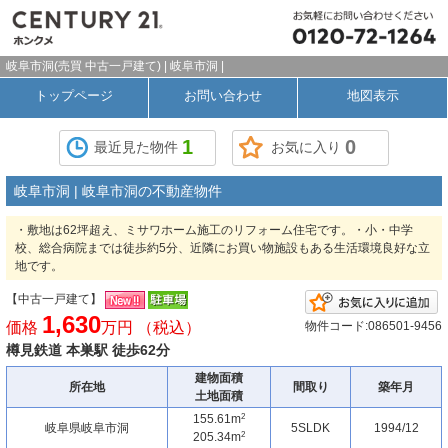
岐阜市洞(売買 中古一戸建て) | 岐阜市洞 |
トップページ
お問い合わせ
地図表示
1
0
最近見た物件
お気に入り
岐阜市洞 | 岐阜市洞の不動産物件
・敷地は62坪超え、ミサワホーム施工のリフォーム住宅です。・小・中学
校、総合病院までは徒歩約5分、近隣にお買い物施設もある生活環境良好な立
地です。
【中古一戸建て】
1,630
価格
万円 （税込）
物件コード:086501-9456
樽見鉄道 本巣駅 徒歩62分
建物面積
所在地
間取り
築年月
土地面積
2
155.61m
岐阜県岐阜市洞
5SLDK
1994/12
2
205.34m