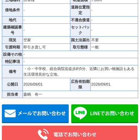
道路位置指
借地条件
-
-
定
地代
-
不適合接道
-
建築確認番
セットバッ
-
-
号
ク
現況
空家
国土法届出
不要
引渡時期
即引き渡し可
取引態様
一般
設備その他
-
特記事項
-
・小・中学校、総合病院迄徒歩約5分、近隣にお買い物施設もある
備考
生活環境良好な立地。
広告有効期
公開日
2026/08/01
2026/09/01
限
担当者
森嶋 有一
メールでお問い合わせ