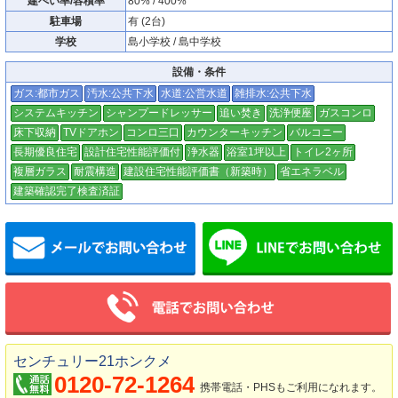
建ぺい率/容積率
80% / 400%
駐車場
有 (2台)
学校
島小学校 / 島中学校
設備・条件
ガス:都市ガス
汚水:公共下水
水道:公営水道
雑排水:公共下水
システムキッチン
シャンプードレッサー
追い焚き
洗浄便座
ガスコンロ
床下収納
TVドアホン
コンロ三口
カウンターキッチン
バルコニー
長期優良住宅
設計住宅性能評価付
浄水器
浴室1坪以上
トイレ2ヶ所
複層ガラス
耐震構造
建設住宅性能評価書（新築時）
省エネラベル
建築確認完了検査済証
メールでお問い合わせ
センチュリー21ホンクメ
0120-72-1264
携帯電話・PHSもご利用になれます。