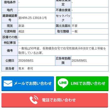
借地条件
-
-
定
地代
-
不適合接道
-
建築確認番
セットバッ
第HPA-25-13918-1号
-
号
ク
現況
新築
国土法届出
不要
引渡時期
相談
取引態様
一般
設備その他
-
特記事項
-
・敷地は50坪超。長期優良住宅で住宅性能表示6項目で最上等級を
備考
取得しているお家。
広告有効期
公開日
2026/08/01
2026/09/01
限
担当者
青木 孝司
メールでお問い合わせ