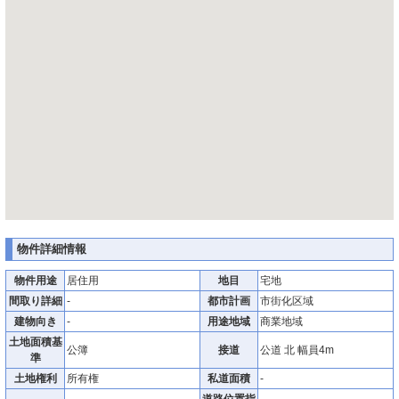
物件詳細情報
物件用途
居住用
地目
宅地
間取り詳細
-
都市計画
市街化区域
建物向き
-
用途地域
商業地域
土地面積基
公簿
接道
公道 北 幅員4m
準
土地権利
所有権
私道面積
-
道路位置指