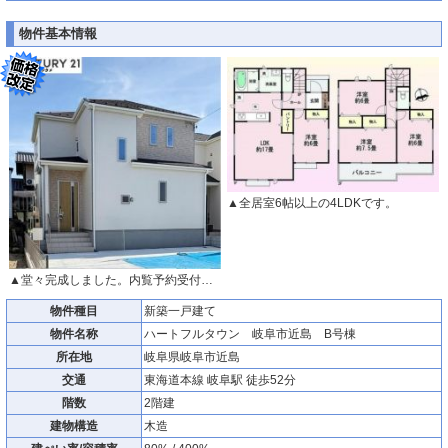
物件基本情報
▲全居室6帖以上の4LDKです。
▲堂々完成しました。内覧予約受付中です！
物件種目
新築一戸建て
物件名称
ハートフルタウン 岐阜市近島 B号棟
所在地
岐阜県岐阜市近島
交通
東海道本線 岐阜駅 徒歩52分
階数
2階建
建物構造
木造