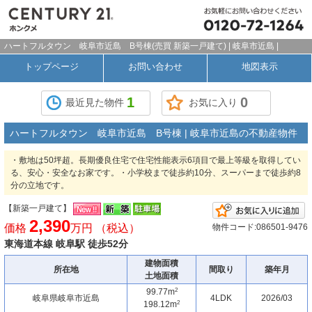
ハートフルタウン 岐阜市近島 B号棟(売買 新築一戸建て) | 岐阜市近島 |
トップページ
お問い合わせ
地図表示
1
0
最近見た物件
お気に入り
ハートフルタウン 岐阜市近島 B号棟 | 岐阜市近島の不動産物件
・敷地は50坪超。長期優良住宅で住宅性能表示6項目で最上等級を取得してい
る、安心・安全なお家です。・小学校まで徒歩約10分、スーパーまで徒歩約8
分の立地です。
【新築一戸建て】
2,390
価格
万円 （税込）
物件コード:086501-9476
東海道本線 岐阜駅 徒歩52分
建物面積
所在地
間取り
築年月
土地面積
2
99.77m
岐阜県岐阜市近島
4LDK
2026/03
2
198.12m