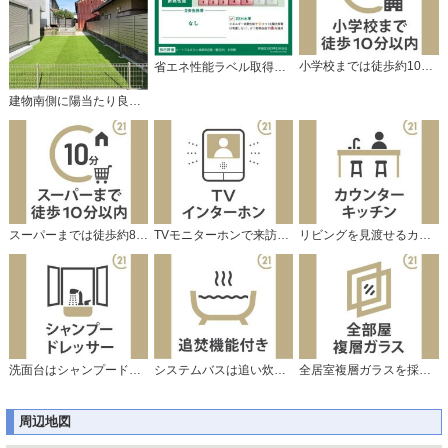
小学校までは徒歩約10分の距離です。
省エネ性能ラベル取得の家です。
建物南側に陽当たり良好なお庭があります。
スーパーまでは徒歩約8分の距離です。
TVモニターホンで来訪者をチェック。
リビングを見渡せるカウンターキッチン。
洗面台はシャンプードレッサー仕様です。
システムバスは追い炊き機能付で便利です。
全居室複層ガラスを採用しています。
周辺地図