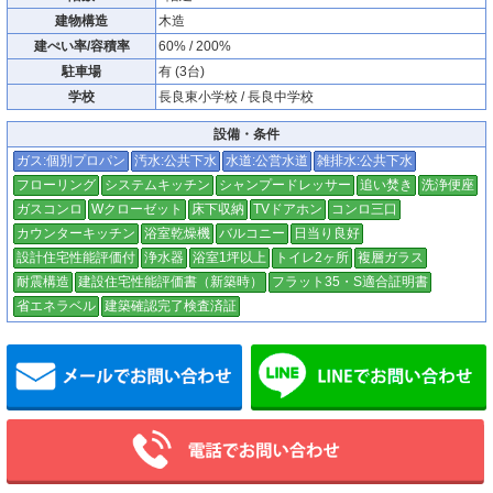
建物構造
木造
建ぺい率/容積率
60% / 200%
駐車場
有 (3台)
学校
長良東小学校 / 長良中学校
設備・条件
ガス:個別プロパン
汚水:公共下水
水道:公営水道
雑排水:公共下水
フローリング
システムキッチン
シャンプードレッサー
追い焚き
洗浄便座
ガスコンロ
Wクローゼット
床下収納
TVドアホン
コンロ三口
カウンターキッチン
浴室乾燥機
バルコニー
日当り良好
設計住宅性能評価付
浄水器
浴室1坪以上
トイレ2ヶ所
複層ガラス
耐震構造
建設住宅性能評価書（新築時）
フラット35・S適合証明書
省エネラベル
建築確認完了検査済証
メールでお問い合わせ