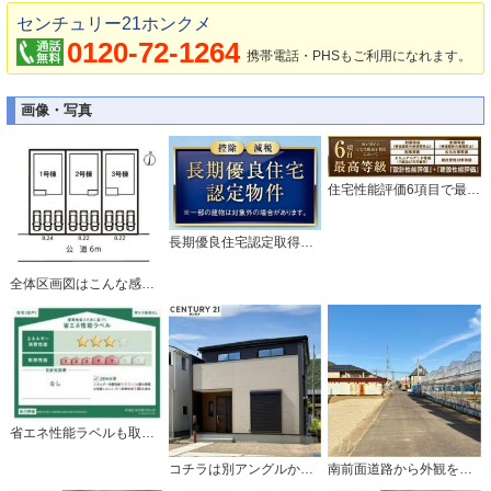
センチュリー21ホンクメ
0120-72-1264
携帯電話・PHSもご利用になれます。
画像・写真
住宅性能評価6項目で最上等級取得の家。
長期優良住宅認定取得予定のお家です。
全体区画図はこんな感じになっています。
省エネ性能ラベルも取得しているお家です。
コチラは別アングルから見た外観写真です。
南前面道路から外観を見るとこんな感じ。