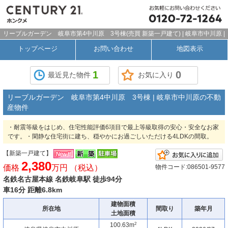
リーブルガーデン 岐阜市第4中川原 3号棟(売買 新築一戸建て) | 岐阜市中川原 |
トップページ
お問い合わせ
地図表示
1
0
最近見た物件
お気に入り
リーブルガーデン 岐阜市第4中川原 3号棟 | 岐阜市中川原の不動
産物件
・耐震等級をはじめ、住宅性能評価6項目で最上等級取得の安心・安全なお家
です。・閑静な住宅街に建ち、穏やかにお過ごしいただける4LDKの間取。
【新築一戸建て】
2,380
価格
万円 （税込）
物件コード:086501-9577
名鉄名古屋本線 名鉄岐阜駅 徒歩94分
車16分 距離6.8km
建物面積
所在地
間取り
築年月
土地面積
2
100.63m