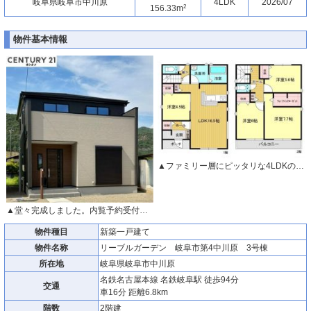
岐阜県岐阜市中川原
4LDK
2026/07
2
156.33m
物件基本情報
▲ファミリー層にピッタリな4LDKの間取。
▲堂々完成しました。内覧予約受付中です！
物件種目
新築一戸建て
物件名称
リーブルガーデン 岐阜市第4中川原 3号棟
所在地
岐阜県岐阜市中川原
名鉄名古屋本線 名鉄岐阜駅 徒歩94分
交通
車16分 距離6.8km
階数
2階建