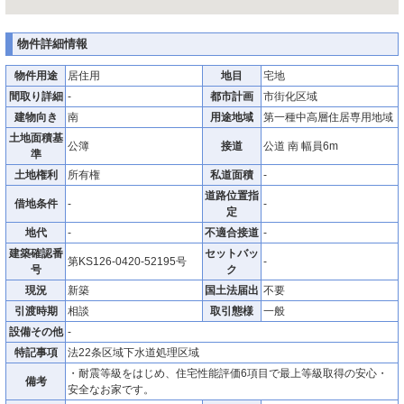
物件詳細情報
物件用途
居住用
地目
宅地
間取り詳細
-
都市計画
市街化区域
建物向き
南
用途地域
第一種中高層住居専用地域
土地面積基
公簿
接道
公道 南 幅員6m
準
土地権利
所有権
私道面積
-
道路位置指
借地条件
-
-
定
地代
-
不適合接道
-
建築確認番
セットバッ
第KS126-0420-52195号
-
号
ク
現況
新築
国土法届出
不要
引渡時期
相談
取引態様
一般
設備その他
-
特記事項
法22条区域下水道処理区域
・耐震等級をはじめ、住宅性能評価6項目で最上等級取得の安心・
備考
安全なお家です。