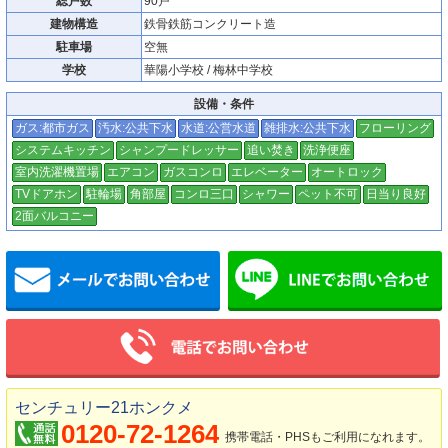
総戸数
90戸
建物構造
鉄骨鉄筋コンクリート造
駐車場
空無
学校
華陽小学校 / 梅林中学校
設備・条件
ガス:都市ガス
汚水:公共下水
水道:公営水道
雑排水:公共下水
フローリング
システムキッチン
シャンプードレッサー
追い焚き
洗浄便座
室内洗濯機置場
エアコン
ガスコンロ
エレベーター
オートロック
TVドアホン
駐輪場
角部屋
コンロ三口
シャワー
ペット不可
日当り良好
2面バルコニー
メールでお問い合わせ
センチュリー21ホンクメ
0120-72-1264
携帯電話・PHSもご利用になれます。