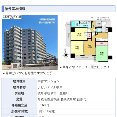
物件基本情報
▲単身者やファミリー層にピッタリな3DK。
▲見学はいつでも可能ですのでご予約下さい。
物件種目
中古マンション
物件名称
ナビシティ新岐阜
所在地
岐阜県岐阜市田生越町
交通
名鉄名古屋本線 名鉄岐阜駅 徒歩7分
修繕積立金
8,160円
所在階/階数
8階 / 11階建