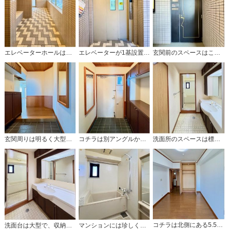
エレベーターホールはこんな感じです。
エレベーターが1基設置されています。
玄関前のスペースはこんな感じです。
玄関周りは明るく大型シューズボックス付。
コチラは別アングルからの玄関の写真です。
洗面所のスペースは標準的な広さです。
コチラは北側にある5.5帖の洋室です。
洗面台は大型で、収納もタップリです。
マンションには珍しく窓付で換気もグッド！