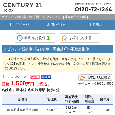
ナビシティ新岐阜 8階(売買 中古マンション) | 岐阜市田生越町 |
トップページ
お問い合わせ
地図表示
1
0
最近見た物件
お気に入り
ナビシティ新岐阜 8階 | 岐阜市田生越町の不動産物件
・11階建ての8階角部屋で、眺望も良好！単身者にもファミリー層にもピッタ
リな3DKの間取です。・小学校までは徒歩約9分、名鉄名古屋本線新岐阜駅ま
では徒歩約7分。
【中古マンション】
1,500
価格
万円 （税込）
物件コード:086501-9590
名鉄名古屋本線 名鉄岐阜駅 徒歩7分
専有面積
間取り
所在地
管理費
築年月
ﾊﾞﾙｺﾆｰ面積
所在階
2
58.82m
3DK
岐阜県岐阜市田生越町
5,000円
1992/03
2
8.46m
8階