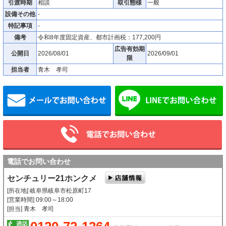
引渡時期
相談
取引態様
一般
設備その他
-
特記事項
-
備考
令和8年度固定資産、都市計画税：177,200円
広告有効期
公開日
2026/08/01
2026/09/01
限
担当者
青木 孝司
メールでお問い合わせ
電話でお問い合わせ
センチュリー21ホンクメ
[所在地] 岐阜県岐阜市松原町17
[営業時間] 09:00～18:00
[担当] 青木 孝司