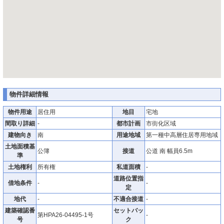
物件詳細情報
物件用途
居住用
地目
宅地
間取り詳細
-
都市計画
市街化区域
建物向き
南
用途地域
第一種中高層住居専用地域
土地面積基
公簿
接道
公道 南 幅員6.5m
準
土地権利
所有権
私道面積
-
道路位置指
借地条件
-
-
定
地代
-
不適合接道
-
建築確認番
セットバッ
第HPA26-04495-1号
-
号
ク