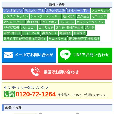
設備・条件
ガス:都市ガス
汚水:公共下水
水道:公営水道
雑排水:公共下水
フローリング
システムキッチン
シャンプードレッサー
追い焚き
洗浄便座
ガスコンロ
Wクローゼット
床下収納
TVドアホン
コンロ三口
カウンターキッチン
浴室乾燥機
バルコニー
日当り良好
設計住宅性能評価付
浄水器
浴室1坪以上
トイレ2ヶ所
複層ガラス
耐震構造
制震構造
建設住宅性能評価書（新築時）
省エネラベル
建築確認完了検査済証
メールでお問い合わせ
センチュリー21ホンクメ
0120-72-1264
携帯電話・PHSもご利用になれます。
画像・写真