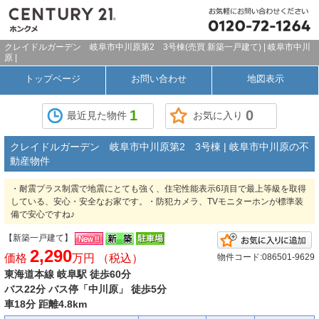
クレイドルガーデン 岐阜市中川原第2 3号棟(売買 新築一戸建て) | 岐阜市中川
原 |
トップページ
お問い合わせ
地図表示
1
0
最近見た物件
お気に入り
クレイドルガーデン 岐阜市中川原第2 3号棟 | 岐阜市中川原の不
動産物件
・耐震プラス制震で地震にとても強く、住宅性能表示6項目で最上等級を取得
している、安心・安全なお家です。・防犯カメラ、TVモニターホンが標準装
備で安心ですね♪
【新築一戸建て】
2,290
価格
万円 （税込）
物件コード:086501-9629
東海道本線 岐阜駅 徒歩60分
バス22分 バス停「中川原」 徒歩5分
車18分 距離4.8km