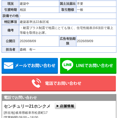
現況
建築中
国土法届出
不要
引渡時期
相談
取引態様
一般
設備その他
-
特記事項
建築基準法22条区域
・耐震プラス制震で地震にとても強く、住宅性能表示6項目で最上
備考
等級を取得おお家。
広告有効期
公開日
2026/08/09
2026/09/09
限
担当者
森嶋 有一
メールでお問い合わせ
電話でお問い合わせ
センチュリー21ホンクメ
[所在地] 岐阜県岐阜市松原町17
[営業時間] 09:00～18:00