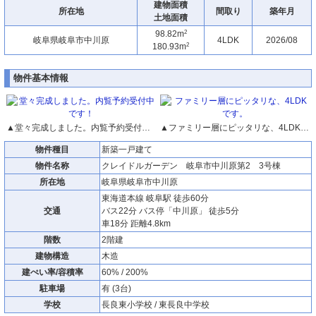
建物面積
所在地
間取り
築年月
土地面積
2
98.82m
岐阜県岐阜市中川原
4LDK
2026/08
2
180.93m
物件基本情報
▲堂々完成しました。内覧予約受付中です！
▲ファミリー層にピッタリな、4LDKです。
物件種目
新築一戸建て
物件名称
クレイドルガーデン 岐阜市中川原第2 3号棟
所在地
岐阜県岐阜市中川原
東海道本線 岐阜駅 徒歩60分
交通
バス22分 バス停「中川原」 徒歩5分
車18分 距離4.8km
階数
2階建
建物構造
木造
建ぺい率/容積率
60% / 200%
駐車場
有 (3台)
学校
長良東小学校 / 東長良中学校