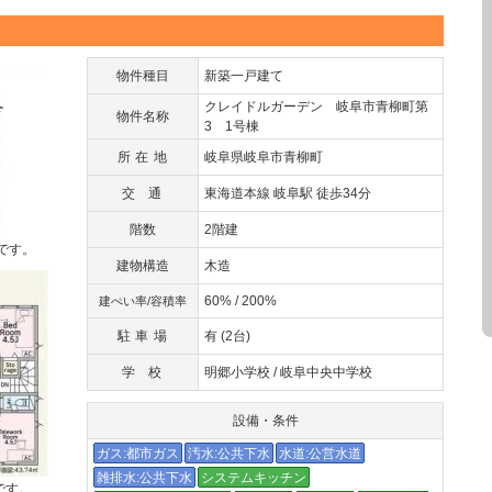
物件種目
新築一戸建て
クレイドルガーデン 岐阜市青柳町第
物件名称
3 1号棟
所在地
岐阜県岐阜市青柳町
交通
東海道本線 岐阜駅 徒歩34分
階数
2階建
です。
建物構造
木造
60% / 200%
建ぺい率/容積率
駐車場
有 (2台)
学校
明郷小学校 / 岐阜中央中学校
設備・条件
ガス:都市ガス
汚水:公共下水
水道:公営水道
雑排水:公共下水
システムキッチン
です。