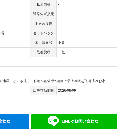
私道面積
-
道路位置指定
-
不適合接道
-
-1号
セットバック
-
国土法届出
不要
取引態様
一般
で地震にとても強く、住宅性能表示6項目で最上等級を取得済みお家。
広告有効期限
2026/09/09
メールでお問い合わせ
LINE