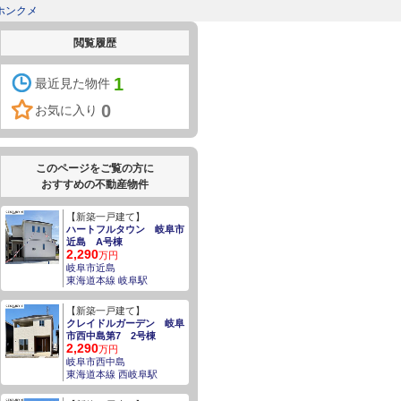
ホンクメ
閲覧履歴
1
最近見た物件
0
お気に入り
このページをご覧の方に
おすすめの不動産物件
【新築一戸建て】
ハートフルタウン 岐阜市
近島 A号棟
2,290
万円
岐阜市近島
東海道本線 岐阜駅
【新築一戸建て】
クレイドルガーデン 岐阜
市西中島第7 2号棟
2,290
万円
岐阜市西中島
東海道本線 西岐阜駅