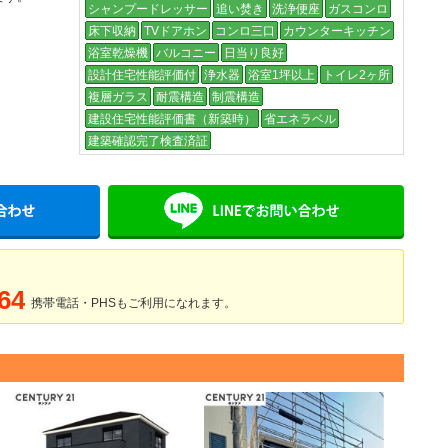
シャンプードレッサー
追い焚き
洗浄便座
ガスコンロ
床下収納
TVドアホン
コンロ三口
カウンターキッチン
浴室乾燥機
バルコニー
日当り良好
設計住宅性能評価付
浄水器
浴室1坪以上
トイレ2ヶ所
複層ガラス
耐震構造
制震構造
建設住宅性能評価書（新築時）
省エネラベル
建築確認完了検査済証
メールでお問い合わせ
LINE
64
携帯電話・PHSもご利用になれます。