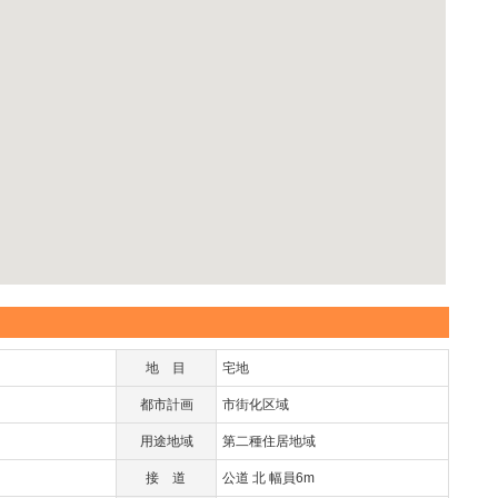
地目
宅地
都市計画
市街化区域
用途地域
第二種住居地域
接道
公道 北 幅員6m