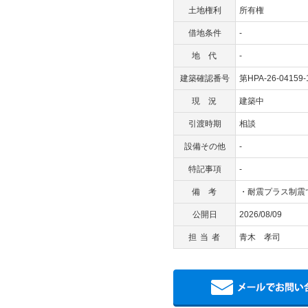
土地権利
所有権
借地条件
-
地代
-
建築確認番号
第HPA-26-04159
現況
建築中
引渡時期
相談
設備その他
-
特記事項
-
備考
・耐震プラス制震
公開日
2026/08/09
担当者
青木 孝司