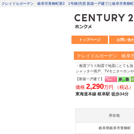
クレイドルガーデン 岐阜市青柳町第3 1号棟(売買 新築一戸建て) | 岐阜市青
トップページ
お問い合
クレイドルガーデン 岐阜市
・耐震プラス制震で地震にとても強
シャッター雨戸、TVモニターホンや
【新築一戸建て】
2,290
価格
万円 （税込）
東海道本線 岐阜駅 徒歩34分
所在地
岐阜県岐阜市青柳町