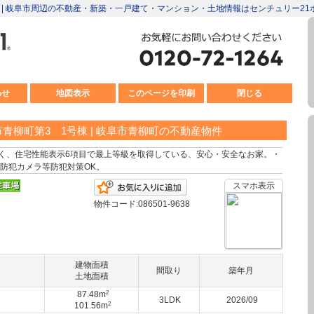
柳町 | 岐阜市周辺の不動産・新築・一戸建て・マンション・土地情報はセンチュリー21
わせ
地図表示
このページを印刷
閉じる
青柳町第3 1号棟 | 岐阜市青柳町の不動産物件
く、住宅性能表示6項目で最上等級を取得している、安心・安全なお家。・
防犯カメラ等防犯対策OK。
お気に入りに追加
スマホ表示
物件コード:086501-9638
建物面積
間取り
築年月
土地面積
2
87.48m
3LDK
2026/09
2
101.56m