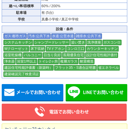
建ぺい率/容積率
60% / 200%
駐車場
有 (5台)
学校
真桑小学校 / 真正中学校
設備・条件
ガス:都市ガス
汚水:公共下水
水道:公営水道
雑排水:公共下水
システムキッチン
シャンプードレッサー
追い焚き
洗浄便座
ガスコンロ
Wクローゼット
床下収納
TVドアホン
コンロ三口
カウンターキッチン
浴室乾燥機
バルコニー
日当り良好
長期優良住宅
設計住宅性能評価付
浄水器
浴室1坪以上
トイレ2ヶ所
複層ガラス
耐震構造
建設住宅性能評価書（新築時）
フラット35・S適合証明書
省エネラベル
建築確認完了検査済証
メールでお問い合わせ