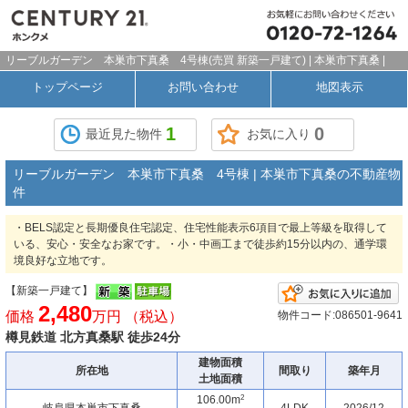
リーブルガーデン 本巣市下真桑 4号棟(売買 新築一戸建て) | 本巣市下真桑 |
トップページ
お問い合わせ
地図表示
1
0
最近見た物件
お気に入り
リーブルガーデン 本巣市下真桑 4号棟 | 本巣市下真桑の不動産物
件
・BELS認定と長期優良住宅認定、住宅性能表示6項目で最上等級を取得して
いる、安心・安全なお家です。・小・中画工まで徒歩約15分以内の、通学環
境良好な立地です。
【新築一戸建て】
2,480
価格
万円 （税込）
物件コード:086501-9641
樽見鉄道 北方真桑駅 徒歩24分
建物面積
所在地
間取り
築年月
土地面積
2
106.00m
岐阜県本巣市下真桑
4LDK
2026/12