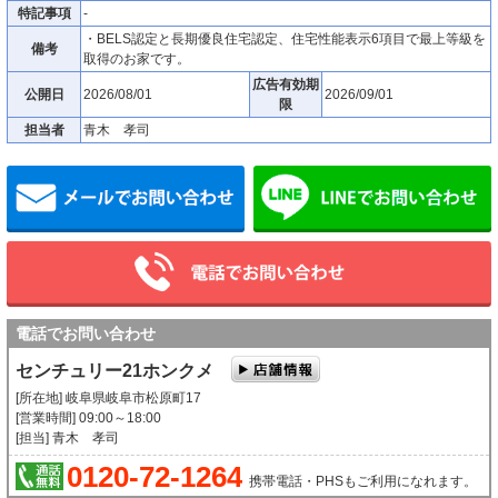
特記事項
-
・BELS認定と長期優良住宅認定、住宅性能表示6項目で最上等級を
備考
取得のお家です。
広告有効期
公開日
2026/08/01
2026/09/01
限
担当者
青木 孝司
メールでお問い合わせ
電話でお問い合わせ
センチュリー21ホンクメ
[所在地] 岐阜県岐阜市松原町17
[営業時間] 09:00～18:00
[担当] 青木 孝司
0120-72-1264
携帯電話・PHSもご利用になれます。