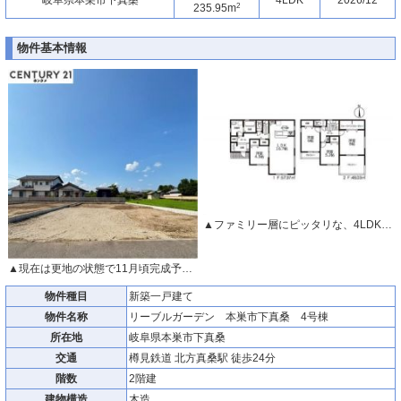
2
235.95m
物件基本情報
▲ファミリー層にピッタリな、4LDKです。
▲現在は更地の状態で11月頃完成予定です。
物件種目
新築一戸建て
物件名称
リーブルガーデン 本巣市下真桑 4号棟
所在地
岐阜県本巣市下真桑
交通
樽見鉄道 北方真桑駅 徒歩24分
階数
2階建
建物構造
木造