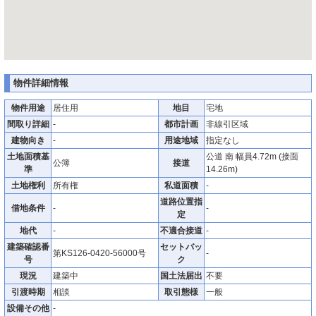
物件詳細情報
物件用途
居住用
地目
宅地
間取り詳細
-
都市計画
非線引区域
建物向き
-
用途地域
指定なし
土地面積基
公道 南 幅員4.72m (接面
公簿
接道
準
14.26m)
土地権利
所有権
私道面積
-
道路位置指
借地条件
-
-
定
地代
-
不適合接道
-
建築確認番
セットバッ
第KS126-0420-56000号
-
号
ク
現況
建築中
国土法届出
不要
引渡時期
相談
取引態様
一般
設備その他
-