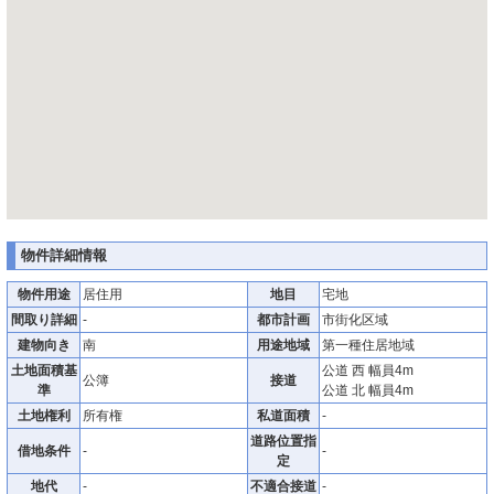
物件詳細情報
物件用途
居住用
地目
宅地
間取り詳細
-
都市計画
市街化区域
建物向き
南
用途地域
第一種住居地域
土地面積基
公道 西 幅員4m
公簿
接道
準
公道 北 幅員4m
土地権利
所有権
私道面積
-
道路位置指
借地条件
-
-
定
地代
-
不適合接道
-