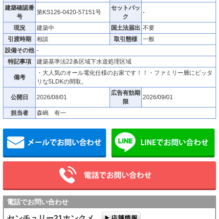
建築確認番
セットバッ
第KS126-0420-57151号
-
号
ク
現況
建築中
国土法届出
不要
引渡時期
相談
取引態様
一般
設備その他
-
特記事項
建築基準法22条区域下水道処理区域
・大人気のオール電化仕様のお家です！！・ファミリー層にピッタ
備考
リな5LDKの間取。
広告有効期
公開日
2026/08/01
2026/09/01
限
担当者
森嶋 有一
メールでお問い合わせ
電話でお問い合わせ
センチュリー21ホンクメ