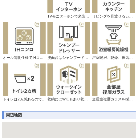
TVモニターホンで来訪者をチェック。
リビングを見渡せるカウンターキッチン。
オール電化仕様でIHコンロ付です。
洗面台はシャンプードレッサー仕様です。
浴室暖房、乾燥、換気機能付で快適です♪
トイレは2ヵ所あるのでとても便利ですよ♪
収納にはWICもあり収納タップリです。
全居室複層ガラスを採用しています。
周辺地図