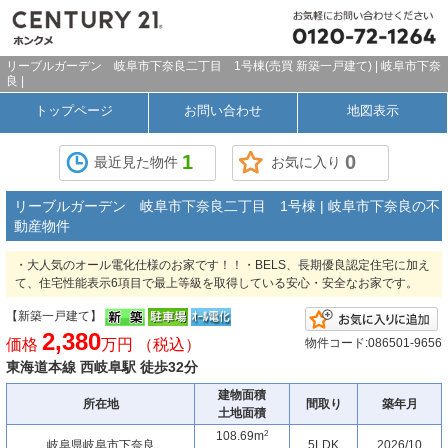
リーブルガーデン 岐阜市下奈良二丁目 1号棟(売買 新築一戸建て) | 岐阜市下奈
良 |
トップページ
お問い合わせ
地図表示
1
0
最近見た物件
お気に入り
リーブルガーデン 岐阜市下奈良二丁目 1号棟 | 岐阜市下奈良の不
動産物件
・大人気のオール電化仕様のお家です！！・BELS、長期優良認定住宅に加え
て、住宅性能表示6項目で最上等級を取得している安心・安全なお家です。
【新築一戸建て】
2,380
価格
万円 （税込）
物件コード:086501-9656
東海道本線 西岐阜駅 徒歩32分
建物面積
所在地
間取り
築年月
土地面積
2
108.69m
岐阜県岐阜市下奈良
5LDK
2026/10