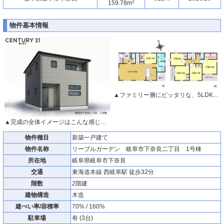
2
159.78m
物件基本情報
▲ファミリー層にピッタリな、5LDKです。
▲完成の全体イメージはこんな感じです。
物件種目
新築一戸建て
物件名称
リーブルガーデン 岐阜市下奈良二丁目 1号棟
所在地
岐阜県岐阜市下奈良
交通
東海道本線 西岐阜駅 徒歩32分
階数
2階建
建物構造
木造
建ぺい率/容積率
70% / 160%
駐車場
有 (3台)