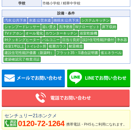
学校
市橋小学校 / 精華中学校
設備・条件
汚水:公共下水
水道:公営水道
雑排水:公共下水
システムキッチン
シャンプードレッサー
追い焚き
洗浄便座
Wクローゼット
床下収納
TVドアホン
オール電化
カウンターキッチン
浴室乾燥機
IHクッキングヒーター
バルコニー
日当り良好
設計住宅性能評価付
浄水器
浴室1坪以上
トイレ2ヶ所
複層ガラス
耐震構造
建設住宅性能評価書（新築時）
フラット35・S適合証明書
省エネラベル
建築確認完了検査済証
メールでお問い合わせ
センチュリー21ホンクメ
0120-72-1264
携帯電話・PHSもご利用になれます。