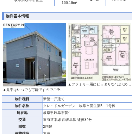
2
166.16m
物件基本情報
▲ファミリー層にピッタリな4LDKの間取。
▲見学はいつでも可能ですのでご予約下さい。
物件種目
新築一戸建て
物件名称
クレイドルガーデン 岐阜市菅生第5 1号棟
所在地
岐阜県岐阜市菅生
交通
東海道本線 西岐阜駅 徒歩34分
階数
2階建
建物構造
木造