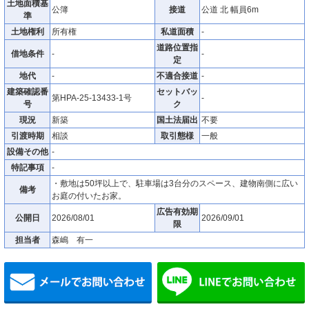
土地面積基
公簿
接道
公道 北 幅員6m
準
土地権利
所有権
私道面積
-
道路位置指
借地条件
-
-
定
地代
-
不適合接道
-
建築確認番
セットバッ
第HPA-25-13433-1号
-
号
ク
現況
新築
国土法届出
不要
引渡時期
相談
取引態様
一般
設備その他
-
特記事項
-
・敷地は50坪以上で、駐車場は3台分のスペース、建物南側に広い
備考
お庭の付いたお家。
広告有効期
公開日
2026/08/01
2026/09/01
限
担当者
森嶋 有一
メールでお問い合わせ