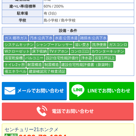
建ぺい率/容積率
60% / 200%
駐車場
有 (3台)
学校
島小学校 / 島中学校
設備・条件
ガス:都市ガス
汚水:公共下水
水道:公営水道
雑排水:公共下水
システムキッチン
シャンプードレッサー
追い焚き
洗浄便座
ガスコンロ
Wクローゼット
床下収納
TVドアホン
コンロ三口
カウンターキッチン
浴室乾燥機
バルコニー
設計住宅性能評価付
浄水器
浴室1坪以上
トイレ2ヶ所
耐震構造
制震構造
建設住宅性能評価書（新築時）
省エネラベル
建築確認完了検査済証
メールでお問い合わせ
センチュリー21ホンクメ