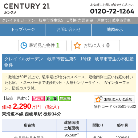
クレイドルガーデン 岐阜市菅生第5 1号棟(売買 新築一戸建て) | 岐阜市菅生 |
トップページ
お問い合わせ
地図表示
1
0
最近見た物件
お気に入り
クレイドルガーデン 岐阜市菅生第5 1号棟 | 岐阜市菅生の不動産
物件
・敷地は50坪以上で、駐車場は3台分のスペース、建物南側に広いお庭の付い
たお家。・スーパーまで徒歩約6分・人感センサーライト、TVインターフォ
ン、防犯カメラ付。
【新築一戸建て】
2,290
価格
万円 （税込）
物件コード:086501-9532
東海道本線 西岐阜駅 徒歩34分
建物面積
所在地
間取り
築年月
土地面積
2
95.58m
岐阜県岐阜市菅生
4LDK
2026/04