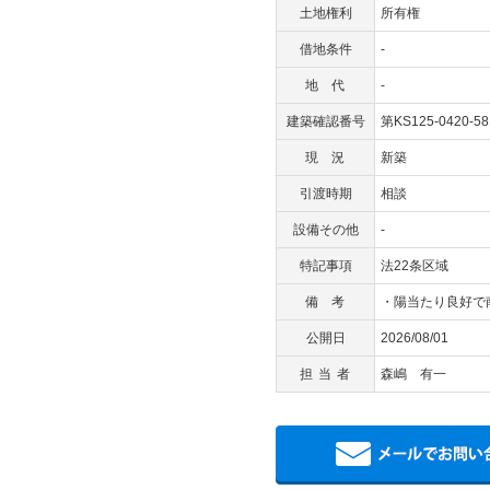
土地権利
所有権
借地条件
-
地代
-
建築確認番号
第KS125-0420-5
現況
新築
引渡時期
相談
設備その他
-
特記事項
法22条区域
備考
・陽当たり良好で
公開日
2026/08/01
担当者
森嶋 有一