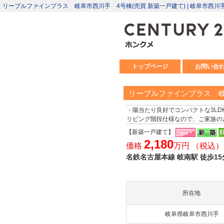
リーブルファインプラス 岐阜市西川手 4号棟(売買 新築一戸建て) | 岐阜市西
トップページ
お問い合
リーブルファインプラス 岐
・陽当たり良好でコンパクトな3L
リビング階段仕様なので、ご家族の
【新築一戸建て】
2,180
価格
万円 （税込）
名鉄名古屋本線 岐南駅 徒歩15
所在地
岐阜県岐阜市西川手