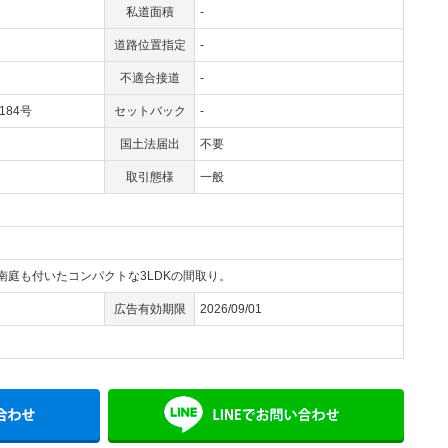
私道面積
-
道路位置指定
-
不適合接道
-
8184号
セットバック
-
国土法届出
不要
取引態様
一般
南庭も付いたコンパクトな3LDKの間取り。
広告有効期限
2026/09/01
メールでお問い合わせ
LINE