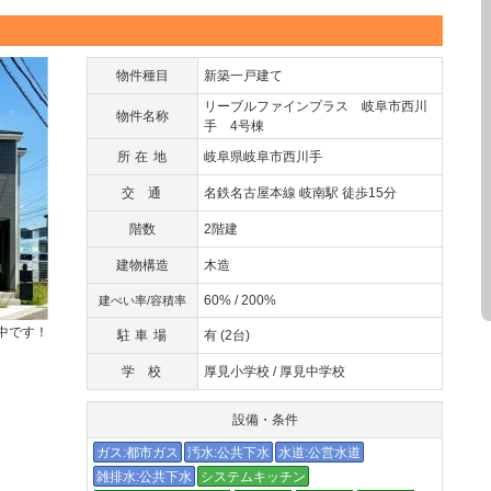
物件種目
新築一戸建て
リーブルファインプラス 岐阜市西川
物件名称
手 4号棟
所在地
岐阜県岐阜市西川手
交通
名鉄名古屋本線 岐南駅 徒歩15分
階数
2階建
建物構造
木造
60% / 200%
建ぺい率/容積率
中です！
駐車場
有 (2台)
学校
厚見小学校 / 厚見中学校
設備・条件
ガス:都市ガス
汚水:公共下水
水道:公営水道
雑排水:公共下水
システムキッチン