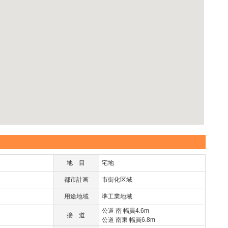
地目
宅地
都市計画
市街化区域
用途地域
準工業地域
公道 南 幅員4.6m
接道
公道 南東 幅員6.8m