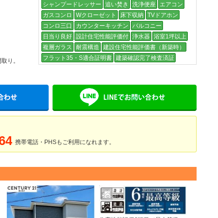
シャンプードレッサー
追い焚き
洗浄便座
エアコン
ガスコンロ
Wクローゼット
床下収納
TVドアホン
コンロ三口
カウンターキッチン
バルコニー
日当り良好
設計住宅性能評価付
浄水器
浴室1坪以上
複層ガラス
耐震構造
建設住宅性能評価書（新築時）
フラット35・S適合証明書
建築確認完了検査済証
間取り。
メールでお問い合わせ
LINE
64
携帯電話・PHSもご利用になれます。