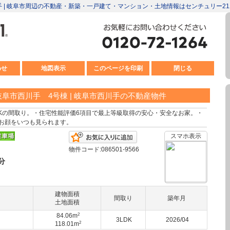
川手 | 岐阜市周辺の不動産・新築・一戸建て・マンション・土地情報はセンチュリー2
わせ
地図表示
このページを印刷
閉じる
阜市西川手 4号棟 | 岐阜市西川手の不動産物件
DKの間取り。・住宅性能評価6項目で最上等級取得の安心・安全なお家。・
お顔をいつも見られます。
お気に入りに追加
スマホ表示
物件コード:086501-9566
分
建物面積
間取り
築年月
土地面積
2
84.06m
3LDK
2026/04
2
118.01m