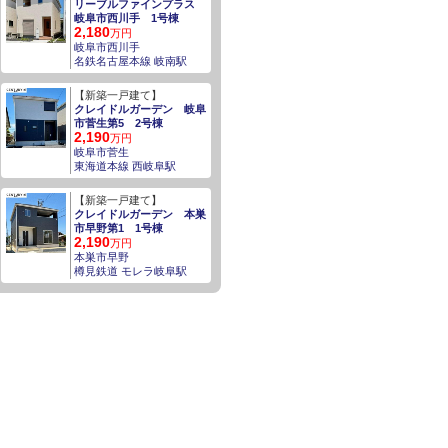
リーブルファインプラス
岐阜市西川手 1号棟
2,180
万円
岐阜市西川手
名鉄名古屋本線 岐南駅
【新築一戸建て】
クレイドルガーデン 岐阜
市菅生第5 2号棟
2,190
万円
岐阜市菅生
東海道本線 西岐阜駅
【新築一戸建て】
クレイドルガーデン 本巣
市早野第1 1号棟
2,190
万円
本巣市早野
樽見鉄道 モレラ岐阜駅