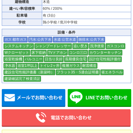
建物構造
木造
建ぺい率/容積率
60% / 200%
駐車場
有 (3台)
学校
鶉小学校 / 境川中学校
設備・条件
ガス:都市ガス
汚水:公共下水
水道:公営水道
雑排水:公共下水
システムキッチン
シャンプードレッサー
追い焚き
洗浄便座
ガスコンロ
Wクローゼット
床下収納
TVドアホン
コンロ三口
カウンターキッチン
浴室乾燥機
バルコニー
日当り良好
長期優良住宅
設計住宅性能評価付
浄水器
浴室1坪以上
トイレ2ヶ所
複層ガラス
耐震構造
建設住宅性能評価書（新築時）
フラット35・S適合証明書
省エネラベル
建築確認完了検査済証
メールでお問い合わせ