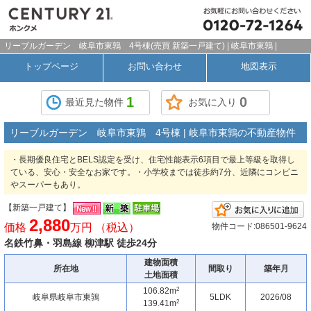
リーブルガーデン 岐阜市東鶉 4号棟(売買 新築一戸建て) | 岐阜市東鶉 |
トップページ
お問い合わせ
地図表示
1
0
最近見た物件
お気に入り
リーブルガーデン 岐阜市東鶉 4号棟 | 岐阜市東鶉の不動産物件
・長期優良住宅とBELS認定を受け、住宅性能表示6項目で最上等級を取得し
ている、安心・安全なお家です。・小学校までは徒歩約7分、近隣にコンビニ
やスーパーもあり。
【新築一戸建て】
2,880
価格
万円 （税込）
物件コード:086501-9624
名鉄竹鼻・羽島線 柳津駅 徒歩24分
建物面積
所在地
間取り
築年月
土地面積
2
106.82m
岐阜県岐阜市東鶉
5LDK
2026/08
2
139.41m