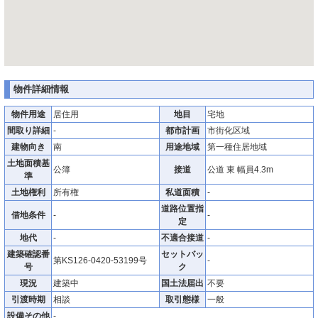
物件詳細情報
物件用途
居住用
地目
宅地
間取り詳細
-
都市計画
市街化区域
建物向き
南
用途地域
第一種住居地域
土地面積基
公簿
接道
公道 東 幅員4.3m
準
土地権利
所有権
私道面積
-
道路位置指
借地条件
-
-
定
地代
-
不適合接道
-
建築確認番
セットバッ
第KS126-0420-53199号
-
号
ク
現況
建築中
国土法届出
不要
引渡時期
相談
取引態様
一般
設備その他
-