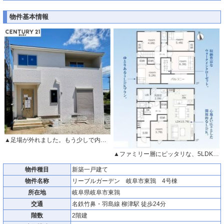
物件基本情報
▲足場が外れました。もう少しで内覧可です。
▲ファミリー層にピッタリな、5LDKです。
物件種目
新築一戸建て
物件名称
リーブルガーデン 岐阜市東鶉 4号棟
所在地
岐阜県岐阜市東鶉
交通
名鉄竹鼻・羽島線 柳津駅 徒歩24分
階数
2階建