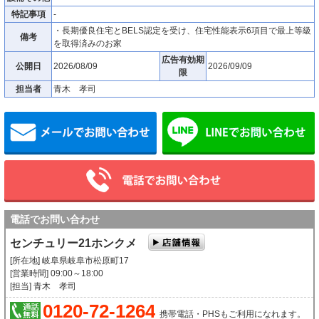
特記事項
-
・長期優良住宅とBELS認定を受け、住宅性能表示6項目で最上等級
備考
を取得済みのお家
広告有効期
公開日
2026/08/09
2026/09/09
限
担当者
青木 孝司
メールでお問い合わせ
電話でお問い合わせ
センチュリー21ホンクメ
[所在地] 岐阜県岐阜市松原町17
[営業時間] 09:00～18:00
[担当] 青木 孝司
0120-72-1264
携帯電話・PHSもご利用になれます。