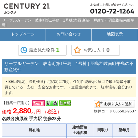
リーブルガーデン 岐南町第1平島 1号棟(売買 新築一戸建て) | 羽島郡岐南町平
島 |
トップページ
お問い合わせ
地図表示
1
0
最近見た物件
お気に入り
リーブルガーデン 岐南町第1平島 1号棟 | 羽島郡岐南町平島の不
動産物件
・BELS認定、長期優良住宅認定に加え、住宅性能表示6項目で最上等級を取
得している、安心・安全なお家です。・全居室南向きで、駐車場も3台分あり
ます。
【新築一戸建て】
2,880
価格
万円 （税込）
物件コード:086501-9637
名鉄各務原線 手力駅 徒歩28分
建物面積
所在地
間取り
築年月
土地面積