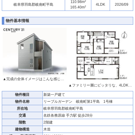
2
110.98m
岐阜県羽島郡岐南町平島
4LDK
2026/09
2
165.40m
物件基本情報
▲完成の全体イメージはこんな感じです。
▲ファミリー層にピッタリな、4LDKです。
物件種目
新築一戸建て
物件名称
リーブルガーデン 岐南町第1平島 1号棟
所在地
岐阜県羽島郡岐南町平島
交通
名鉄各務原線 手力駅 徒歩28分
階数
2階建
建物構造
木造