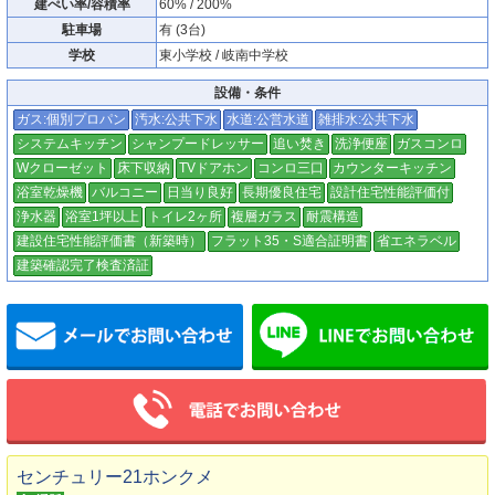
建ぺい率/容積率
60% / 200%
駐車場
有 (3台)
学校
東小学校 / 岐南中学校
設備・条件
ガス:個別プロパン
汚水:公共下水
水道:公営水道
雑排水:公共下水
システムキッチン
シャンプードレッサー
追い焚き
洗浄便座
ガスコンロ
Wクローゼット
床下収納
TVドアホン
コンロ三口
カウンターキッチン
浴室乾燥機
バルコニー
日当り良好
長期優良住宅
設計住宅性能評価付
浄水器
浴室1坪以上
トイレ2ヶ所
複層ガラス
耐震構造
建設住宅性能評価書（新築時）
フラット35・S適合証明書
省エネラベル
建築確認完了検査済証
メールでお問い合わせ
センチュリー21ホンクメ