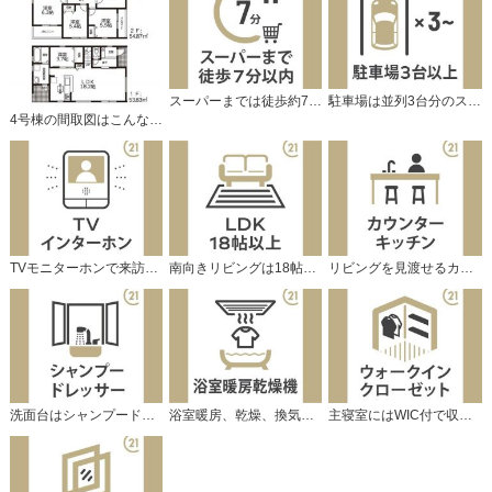
スーパーまでは徒歩約7分の距離です。
駐車場は並列3台分のスペースがあります。
4号棟の間取図はこんな感じになっています
TVモニターホンで来訪者をチェック。
南向きリビングは18帖以上で開放的です。
リビングを見渡せるカウンターキッチン。
洗面台はシャンプードレッサー仕様です。
浴室暖房、乾燥、換気機能付で快適です♪
主寝室にはWIC付で収納タップリです。