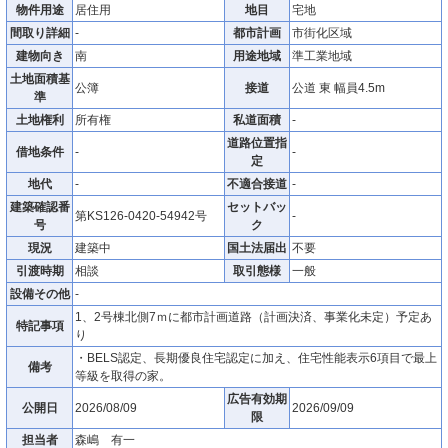
物件用途
居住用
地目
宅地
間取り詳細
-
都市計画
市街化区域
建物向き
南
用途地域
準工業地域
土地面積基
公簿
接道
公道 東 幅員4.5m
準
土地権利
所有権
私道面積
-
道路位置指
借地条件
-
-
定
地代
-
不適合接道
-
建築確認番
セットバッ
第KS126-0420-54942号
-
号
ク
現況
建築中
国土法届出
不要
引渡時期
相談
取引態様
一般
設備その他
-
1、2号棟北側7ｍに都市計画道路（計画決済、事業化未定）予定あ
特記事項
り
・BELS認定、長期優良住宅認定に加え、住宅性能表示6項目で最上
備考
等級を取得の家。
広告有効期
公開日
2026/08/09
2026/09/09
限
担当者
森嶋 有一