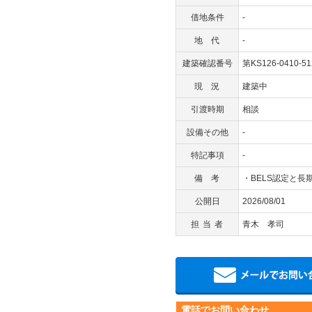
借地条件
-
地代
-
建築確認番号
第KS126-0410-5
現況
建築中
引渡時期
相談
設備その他
-
特記事項
-
備考
・BELS認定と
公開日
2026/08/01
担当者
青木 孝司
電話でお問い合わせ