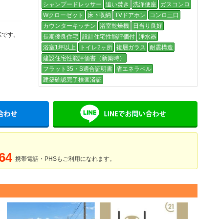
シャンプードレッサー
追い焚き
洗浄便座
ガスコンロ
Wクローゼット
床下収納
TVドアホン
コンロ三口
カウンターキッチン
浴室乾燥機
日当り良好
Kです。
長期優良住宅
設計住宅性能評価付
浄水器
浴室1坪以上
トイレ2ヶ所
複層ガラス
耐震構造
建設住宅性能評価書（新築時）
フラット35・S適合証明書
省エネラベル
建築確認完了検査済証
メールでお問い合わせ
LINE
64
携帯電話・PHSもご利用になれます。