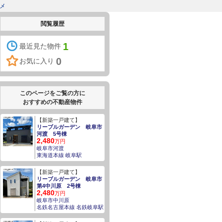
クメ
閲覧履歴
1
最近見た物件
0
お気に入り
このページをご覧の方に
おすすめの不動産物件
【新築一戸建て】
リーブルガーデン 岐阜市
河渡 5号棟
2,480
万円
岐阜市河渡
東海道本線 岐阜駅
【新築一戸建て】
リーブルガーデン 岐阜市
第4中川原 2号棟
2,480
万円
岐阜市中川原
名鉄名古屋本線 名鉄岐阜駅