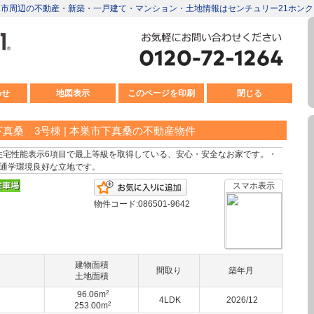
| 岐阜市周辺の不動産・新築・一戸建て・マンション・土地情報はセンチュリー21ホン
わせ
地図表示
このページを印刷
閉じる
真桑 3号棟 | 本巣市下真桑の不動産物件
、住宅性能表示6項目で最上等級を取得している、安心・安全なお家です。・
、通学環境良好な立地です。
お気に入りに追加
スマホ表示
物件コード:086501-9642
建物面積
間取り
築年月
土地面積
2
96.06m
4LDK
2026/12
2
253.00m