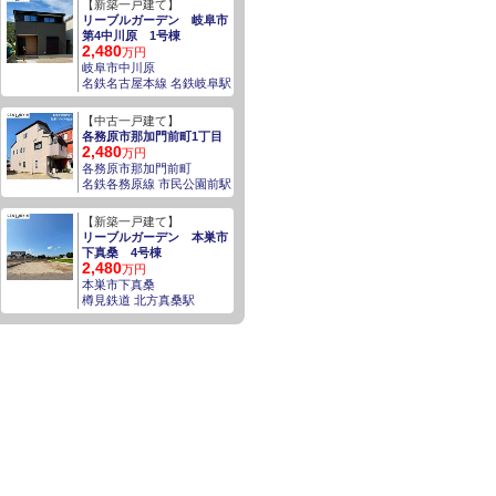
【新築一戸建て】
リーブルガーデン 岐阜市
第4中川原 1号棟
2,480
万円
岐阜市中川原
名鉄名古屋本線 名鉄岐阜駅
【中古一戸建て】
各務原市那加門前町1丁目
2,480
万円
各務原市那加門前町
名鉄各務原線 市民公園前駅
【新築一戸建て】
リーブルガーデン 本巣市
下真桑 4号棟
2,480
万円
本巣市下真桑
樽見鉄道 北方真桑駅