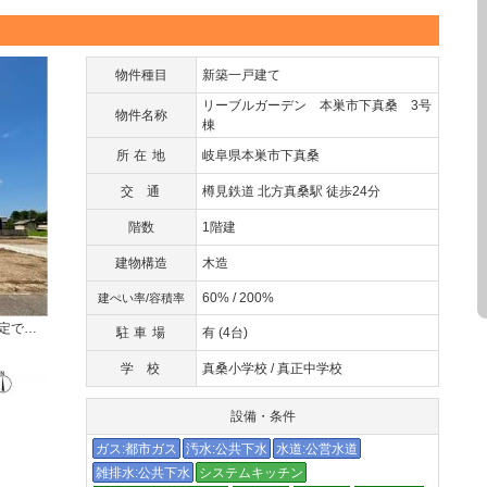
物件種目
新築一戸建て
リーブルガーデン 本巣市下真桑 3号
物件名称
棟
所在地
岐阜県本巣市下真桑
交通
樽見鉄道 北方真桑駅 徒歩24分
階数
1階建
建物構造
木造
60% / 200%
建ぺい率/容積率
▲現在は更地の状態で11月頃完成予定です。
駐車場
有 (4台)
学校
真桑小学校 / 真正中学校
設備・条件
ガス:都市ガス
汚水:公共下水
水道:公営水道
雑排水:公共下水
システムキッチン