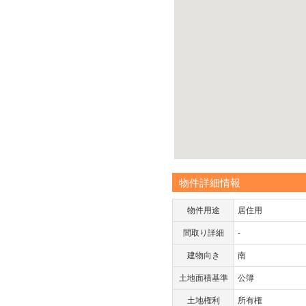
物件詳細情報
物件用途
居住用
間取り詳細
-
建物向き
南
土地面積基準
公簿
土地権利
所有権