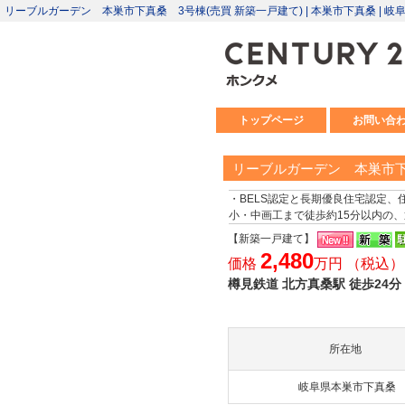
リーブルガーデン 本巣市下真桑 3号棟(売買 新築一戸建て) | 本巣市下真桑 
トップページ
お問い合
リーブルガーデン 本巣市下
・BELS認定と長期優良住宅認定
小・中画工まで徒歩約15分以内の
【新築一戸建て】
2,480
価格
万円 （税込）
樽見鉄道 北方真桑駅 徒歩24分
所在地
岐阜県本巣市下真桑