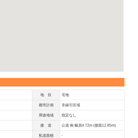
地目
宅地
都市計画
非線引区域
用途地域
指定なし
接道
公道 南 幅員4.72m (接面12.85m)
私道面積
-