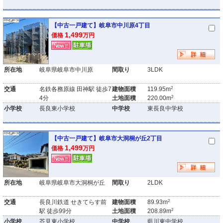
【中古一戸建て】岐阜市中川原4丁目
1,499
価格
万円
所在地
岐阜県岐阜市中川原
間取り
3LDK
2
交通
名鉄各務原線 田神駅 徒歩7
建物面積
119.95m
2
4分
土地面積
220.00m
小学校
長良東小学校
中学校
東長良中学校
【中古一戸建て】岐阜市大洞桐が丘2丁目
1,499
価格
万円
所在地
岐阜県岐阜市大洞桐が丘
間取り
2LDK
2
交通
長良川鉄道 せきてらす前
建物面積
89.93m
2
駅 徒歩99分
土地面積
208.89m
小学校
芥見東小学校
中学校
藍川東中学校