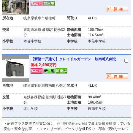
所在地
岐阜県岐阜市瑞穂町
間取り
4LDK
2
交通
東海道本線 岐阜駅 徒歩32
建物面積
108.75m
2
分
土地面積
114.54m
小学校
本荘小学校
中学校
本荘中学校
【新築一戸建て】クレイドルガーデン 岐南町八剣北第6 1号棟
2,490
価格
万円
所在地
岐阜県羽島郡岐南町八剣北
間取り
4LDK
2
交通
名鉄各務原線 細畑駅 徒歩7
建物面積
98.40m
2
分
土地面積
166.45m
小学校
北小学校
中学校
岐南中学校
・耐震プラス制震で地震に強く、住宅性能表示6項目で最上等級を取得している
安心・安全なお家。・ファミリー層にピッタリな4LDKで、2階に便利なテレワ