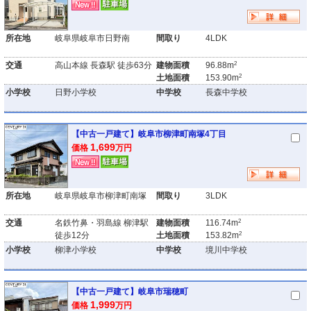
所在地
岐阜県岐阜市日野南
間取り
4LDK
2
交通
高山本線 長森駅 徒歩63分
建物面積
96.88m
2
土地面積
153.90m
小学校
日野小学校
中学校
長森中学校
【中古一戸建て】岐阜市柳津町南塚4丁目
1,699
価格
万円
所在地
岐阜県岐阜市柳津町南塚
間取り
3LDK
2
交通
名鉄竹鼻・羽島線 柳津駅
建物面積
116.74m
2
徒歩12分
土地面積
153.82m
小学校
柳津小学校
中学校
境川中学校
【中古一戸建て】岐阜市瑞穂町
1,999
価格
万円