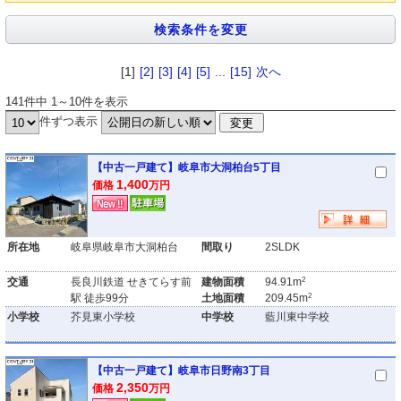
[1]
[2]
[3]
[4]
[5]
...
[15]
次へ
141件中 1～10件を表示
件ずつ表示
【中古一戸建て】岐阜市大洞柏台5丁目
1,400
価格
万円
所在地
岐阜県岐阜市大洞柏台
間取り
2SLDK
2
交通
長良川鉄道 せきてらす前
建物面積
94.91m
2
駅 徒歩99分
土地面積
209.45m
小学校
芥見東小学校
中学校
藍川東中学校
【中古一戸建て】岐阜市日野南3丁目
2,350
価格
万円