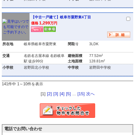
【中古一戸建て】岐阜市粟野東4丁目
1,299
価格
万円
所在地
岐阜県岐阜市粟野東
間取り
3LDK
2
交通
名鉄名古屋本線 名鉄岐阜
建物面積
77.52m
2
駅 徒歩99分
土地面積
128.81m
小学校
岩野田北小学校
中学校
岩野田中学校
141件中 1～10件を表示
[1]
[2]
[3]
[4]
[5]
...
[15]
次へ
電話でお問い合わせ