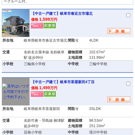
ークルーム付。
【中古一戸建て】岐阜市春近古市場北
1,599
価格
万円
所在地
岐阜県岐阜市春近古市場北
間取り
4LDK
2
交通
名鉄名古屋本線 名鉄岐阜
建物面積
102.67m
2
駅 徒歩99分
土地面積
131.99m
小学校
三輪南小学校
中学校
三輪中学校
【中古一戸建て】岐阜市茶屋新田4丁目
1,499
価格
万円
所在地
岐阜県岐阜市茶屋新田
間取り
3SLDK
2
交通
名鉄竹鼻・羽島線 柳津駅
建物面積
98.53m
2
徒歩48分
土地面積
251.33m
小学校
且格小学校
中学校
境川中学校