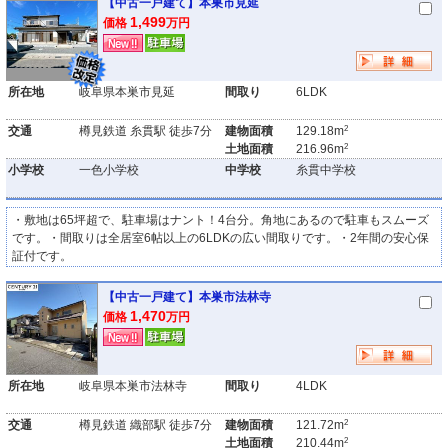
【中古一戸建て】本巣市見延
1,499
価格
万円
所在地
岐阜県本巣市見延
間取り
6LDK
2
交通
樽見鉄道 糸貫駅 徒歩7分
建物面積
129.18m
2
土地面積
216.96m
小学校
一色小学校
中学校
糸貫中学校
・敷地は65坪超で、駐車場はナント！4台分。角地にあるので駐車もスムーズ
です。・間取りは全居室6帖以上の6LDKの広い間取りです。・2年間の安心保
証付です。
【中古一戸建て】本巣市法林寺
1,470
価格
万円
所在地
岐阜県本巣市法林寺
間取り
4LDK
2
交通
樽見鉄道 織部駅 徒歩7分
建物面積
121.72m
2
土地面積
210.44m