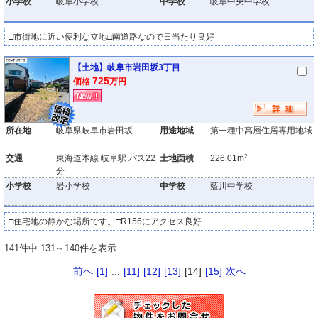
小学校
岐阜小学校
中学校
岐阜中央中学校
□市街地に近い便利な立地□南道路なので日当たり良好
【土地】岐阜市岩田坂3丁目
725
価格
万円
所在地
岐阜県岐阜市岩田坂
用途地域
第一種中高層住居専用地域
2
交通
東海道本線 岐阜駅 バス22
土地面積
226.01m
分
小学校
岩小学校
中学校
藍川中学校
□住宅地の静かな場所です。□R156にアクセス良好
141件中 131～140件を表示
前へ
[1]
...
[11]
[12]
[13]
[14]
[15]
次へ