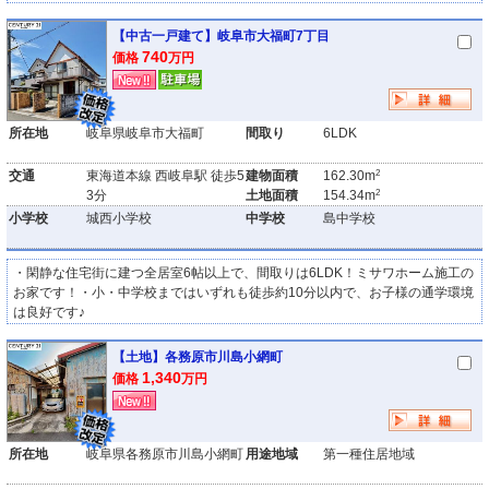
【中古一戸建て】岐阜市大福町7丁目
740
価格
万円
所在地
岐阜県岐阜市大福町
間取り
6LDK
2
交通
東海道本線 西岐阜駅 徒歩5
建物面積
162.30m
2
3分
土地面積
154.34m
小学校
城西小学校
中学校
島中学校
・閑静な住宅街に建つ全居室6帖以上で、間取りは6LDK！ミサワホーム施工の
お家です！・小・中学校まではいずれも徒歩約10分以内で、お子様の通学環境
は良好です♪
【土地】各務原市川島小網町
1,340
価格
万円
所在地
岐阜県各務原市川島小網町
用途地域
第一種住居地域