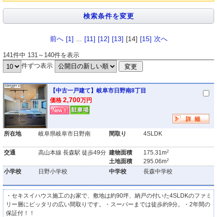
前へ
[1]
...
[11]
[12]
[13]
[14]
[15]
次へ
141件中 131～140件を表示
件ずつ表示
【中古一戸建て】岐阜市日野南8丁目
2,700
価格
万円
所在地
岐阜県岐阜市日野南
間取り
4SLDK
2
交通
高山本線 長森駅 徒歩49分
建物面積
175.31m
2
土地面積
295.06m
小学校
日野小学校
中学校
長森中学校
・セキスイハウス施工のお家で、敷地は約90坪、納戸の付いた4SLDKのファミ
リー層にピッタリの広い間取りです。・スーパーまでは徒歩約9分。・2年間の
保証付！！