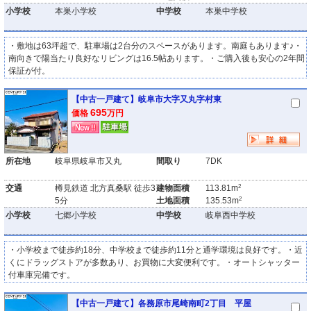
小学校
本巣小学校
中学校
本巣中学校
・敷地は63坪超で、駐車場は2台分のスペースがあります。南庭もあります♪・
南向きで陽当たり良好なリビングは16.5帖あります。・ご購入後も安心の2年間
保証が付。
【中古一戸建て】岐阜市大字又丸字村東
695
価格
万円
所在地
岐阜県岐阜市又丸
間取り
7DK
2
交通
樽見鉄道 北方真桑駅 徒歩3
建物面積
113.81m
2
5分
土地面積
135.53m
小学校
七郷小学校
中学校
岐阜西中学校
・小学校まで徒歩約18分、中学校まで徒歩約11分と通学環境は良好です。・近
くにドラッグストアが多数あり、お買物に大変便利です。・オートシャッター
付車庫完備です。
【中古一戸建て】各務原市尾崎南町2丁目 平屋