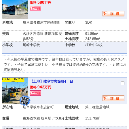
580
価格
万円
所在地
岐阜県各務原市尾崎南町
間取り
3DK
2
交通
名鉄各務原線 新那加駅 徒
建物面積
91.89m
2
歩52分
土地面積
242.85m
小学校
尾崎小学校
中学校
桜丘中学校
・今人気の平屋建て物件です。築年数は経っていますが、程度の良くおススメ
です。・子育て家族に嬉しい、小学校までは徒歩約8分の立地です。・近隣にお
買物施設あり。
【土地】岐阜市忠節町4丁目
942
価格
万円
所在地
岐阜県岐阜市忠節町
用途地域
第二種住居地域
2
交通
東海道本線 岐阜駅 バス8分
土地面積
151.70m