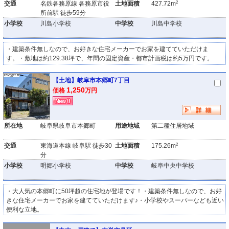
2
交通
名鉄各務原線 各務原市役
土地面積
427.72m
所前駅 徒歩59分
小学校
川島小学校
中学校
川島中学校
・建築条件無しなので、お好きな住宅メーカーでお家を建てていただけま
す。・敷地は約129.38坪で、年間の固定資産・都市計画税は約5万円です。
【土地】岐阜市本郷町7丁目
1,250
価格
万円
所在地
岐阜県岐阜市本郷町
用途地域
第二種住居地域
2
交通
東海道本線 岐阜駅 徒歩30
土地面積
175.26m
分
小学校
明郷小学校
中学校
岐阜中央中学校
・大人気の本郷町に50坪超の住宅地が登場です！・建築条件無しなので、お好
きな住宅メーカーでお家を建てていただけます♪・小学校やスーパーなども近い
便利な立地。