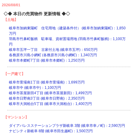
2026/08/01
◇◆ 本日の売買物件 更新情報 ◆◇
【土地】
岐阜市加納東陽町 住宅用地（建築条件付） (岐阜市加納東陽町)：1,850
万円
羽島市竹鼻町飯柄 駐車場、資材置場用地 (羽島市竹鼻町飯柄)：1,100万
円
岐阜市五坪一丁目 古家付土地 (岐阜市五坪)：650万円
各務原市川島小網町 (各務原市川島小網町)：1,340万円
岐阜市本郷町7丁目 (岐阜市本郷町)：1,250万円
【一戸建て】
岐阜市萱場南1丁目 (岐阜市萱場南)：1,699万円
岐阜市中 (岐阜市中)：1,100万円
岐阜市茶屋新田4丁目 (岐阜市茶屋新田)：1,499万円
岐阜市日野南3丁目 (岐阜市日野南)：2,350万円
岐阜市大洞柏台5丁目 (岐阜市大洞柏台)：1,400万円
【マンション】
ダイアパレスステーションプラザ新岐阜 3階 (岐阜市幸ノ町)：2,590万円
ナビシティ新岐阜 8階 (岐阜市田生越町)：1,500万円