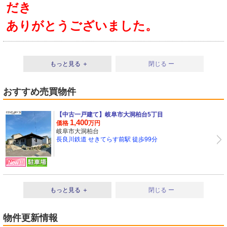
だき
ありがとうございました。
もっと見る ＋
閉じる ー
おすすめ売買物件
【中古一戸建て】
岐阜市大洞柏台5丁目
1,400
価格
万円
岐阜市大洞柏台
長良川鉄道 せきてらす前駅 徒歩99分
もっと見る ＋
閉じる ー
物件更新情報