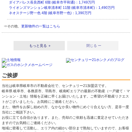
ダイアパレス長良西町 6階 (岐阜市平和通)：1,749万円
ライオンズマンション岐阜清本町 11階 (岐阜市清本町)：1,490万円
ネオステージ野一色 4階 (岐阜市野一色)：1,390万円
⇒その他、
更新物件の一覧はこちら
もっと見る ＋
閉じる ー
ご挨拶
当社は岐阜県岐阜市の不動産会社で、センチュリー21加盟店です。
岐阜県 岐阜市、各務原市、羽島市、岐南町エリアの最新の不動産（一戸建て・マ
ンション・土地）情報を正確に早くお届けいたします。ご希望の不動産リクエス
トがございましたら、お気軽にご連絡ください。
また、物件をお探し始めの方、なかなか良い物件にめぐり合えない方、是非一度
当社にご相談下さい。
お役に立てる自信があります。また、売却のご依頼も迅速に査定させていただき
ますのでお気軽にご連絡ください。
地域に密着して活動し、エリア内の細かい部分まで熟知していますので、お客様