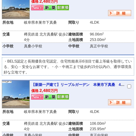
2,480
価格
万円
所在地
岐阜県本巣市下真桑
間取り
4LDK
2
交通
樽見鉄道 北方真桑駅 徒歩2
建物面積
96.06m
2
4分
土地面積
253.00m
小学校
真桑小学校
中学校
真正中学校
・BELS認定と長期優良住宅認定、住宅性能表示6項目で最上等級を取得してい
る、安心・安全なお家です。・小・中画工まで徒歩約15分以内の、通学環境良
好な立地です。
【新築一戸建て】リーブルガーデン 本巣市下真桑 4号棟
2,480
価格
万円
所在地
岐阜県本巣市下真桑
間取り
4LDK
2
交通
樽見鉄道 北方真桑駅 徒歩2
建物面積
106.00m
2
4分
土地面積
235.95m
小学校
真桑小学校
中学校
真正中学校