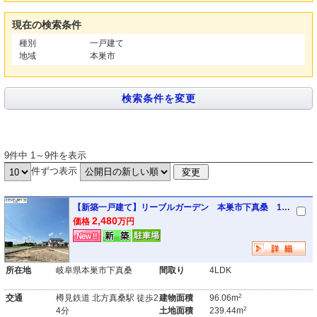
現在の検索条件
種別
一戸建て
地域
本巣市
9件中 1～9件を表示
件ずつ表示
【新築一戸建て】リーブルガーデン 本巣市下真桑 1号棟
2,480
価格
万円
所在地
岐阜県本巣市下真桑
間取り
4LDK
2
交通
樽見鉄道 北方真桑駅 徒歩2
建物面積
96.06m
2
4分
土地面積
239.44m