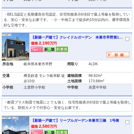
・BELS認定と長期優良住宅認定、住宅性能表示6項目で最上等級を取得してい
る、安心・安全なお家です。・小・中画工まで徒歩約15分以内の、通学環境良
好な立地です。
【新築一戸建て】クレイドルガーデン 本巣市早野第1 1号棟
2,190
価格
万円
所在地
岐阜県本巣市早野
間取り
4LDK
2
交通
樽見鉄道 モレラ岐阜駅 徒
建物面積
98.82m
2
歩10分
土地面積
173.68m
小学校
土貴野小学校
中学校
糸貫中学校
・耐震プラス制震で地震にとても強く、住宅性能表示6項目で最上等級を取得し
ている、防犯カメラで付安心・安全なお家です。
【新築一戸建て】リーブルガーデン本巣市三橋 1号棟
2,580
価格
万円