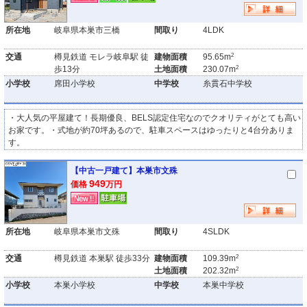
所在地
岐阜県本巣市三橋
間取り
4LDK
2
交通
樽見鉄道 モレラ岐阜駅 徒
建物面積
95.65m
2
歩13分
土地面積
230.07m
小学校
席田小学校
中学校
糸貫石中学校
・大人気の平屋建て！長期優良、BELS認定住宅なのでクオリティがとても高い
お家です。・式地が約70坪あるので、駐車スペースはゆったりと4台分ありま
す。
【中古一戸建て】本巣市文殊
949
価格
万円
所在地
岐阜県本巣市文殊
間取り
4SLDK
2
交通
樽見鉄道 本巣駅 徒歩33分
建物面積
109.39m
2
土地面積
202.32m
小学校
本巣小学校
中学校
本巣中学校