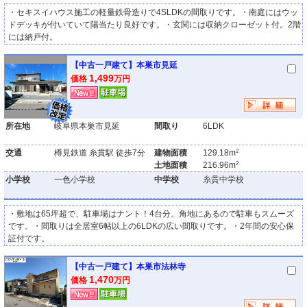
・セキスイハウス施工の軽量鉄骨造りで4SLDKの間取りです。・南庭にはウッ
ドデッキが付いていて陽当たり良好です。・玄関には収納クローゼット付。2階
には納戸付。
【中古一戸建て】本巣市見延
1,499
価格
万円
所在地
岐阜県本巣市見延
間取り
6LDK
2
交通
樽見鉄道 糸貫駅 徒歩7分
建物面積
129.18m
2
土地面積
216.96m
小学校
一色小学校
中学校
糸貫中学校
・敷地は65坪超で、駐車場はナント！4台分。角地にあるので駐車もスムーズ
です。・間取りは全居室6帖以上の6LDKの広い間取りです。・2年間の安心保
証付です。
【中古一戸建て】本巣市法林寺
1,470
価格
万円