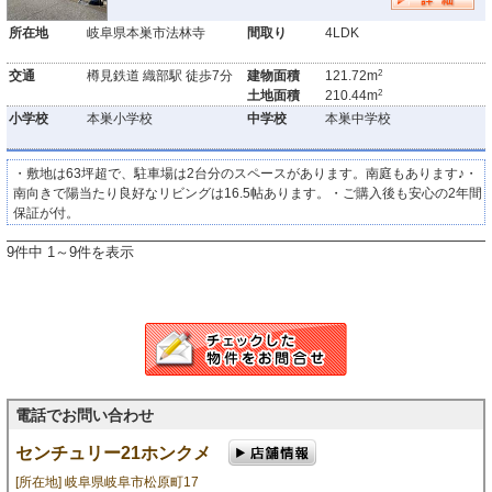
所在地
岐阜県本巣市法林寺
間取り
4LDK
2
交通
樽見鉄道 織部駅 徒歩7分
建物面積
121.72m
2
土地面積
210.44m
小学校
本巣小学校
中学校
本巣中学校
・敷地は63坪超で、駐車場は2台分のスペースがあります。南庭もあります♪・
南向きで陽当たり良好なリビングは16.5帖あります。・ご購入後も安心の2年間
保証が付。
9件中 1～9件を表示
電話でお問い合わせ
センチュリー21ホンクメ
[所在地] 岐阜県岐阜市松原町17