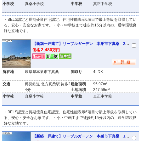
小学校
真桑小学校
中学校
真正中学校
・BELS認定と長期優良住宅認定、住宅性能表示6項目で最上等級を取得してい
る、安心・安全なお家です。・小・中学校まで徒歩約15分以内の、通学環境良
好な立地です。
【新築一戸建て】リーブルガーデン 本巣市下真桑 2号棟
2,480
価格
万円
所在地
岐阜県本巣市下真桑
間取り
4LDK
2
交通
樽見鉄道 北方真桑駅 徒歩2
建物面積
95.97m
2
4分
土地面積
247.59m
小学校
真桑小学校
中学校
真正中学校
・BELS認定と長期優良住宅認定、住宅性能表示6項目で最上等級を取得してい
る、安心・安全なお家です。・小・中画工まで徒歩約15分以内の、通学環境良
好な立地です。
【新築一戸建て】リーブルガーデン 本巣市下真桑 3号棟